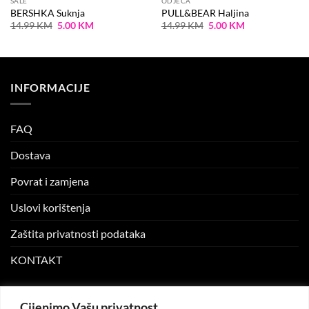
SALE
ODJEĆA
BERSHKA Suknja
PULL&BEAR Haljina
Original
Current
Original
Current
14.99
KM
5.00
KM
14.99
KM
5.00
KM
price
price
price
price
was:
is:
was:
is:
14.99 KM.
5.00 KM.
14.99 KM.
5.00 KM.
INFORMACIJE
FAQ
Dostava
Povrat i zamjena
Uslovi korištenja
Zaštita privatnosti podataka
KONTAKT
MOJ NALOG
Cijenimo Vašu privatnost