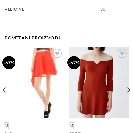
VELIČINE
38
POVEZANI PROIZVODI
-67%
-67%
Dodaj
Dodaj
na
na
listu
listu
želja
želja
M
M