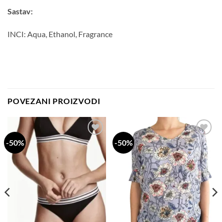
Sastav:
INCI: Aqua, Ethanol, Fragrance
POVEZANI PROIZVODI
-50%
-50%
Dodaj
Dodaj
na
na
listu
listu
želja
želja