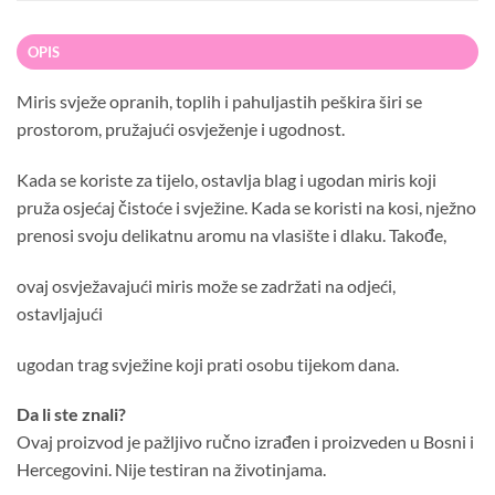
OPIS
Miris svježe opranih, toplih i pahuljastih peškira širi se
prostorom, pružajući osvježenje i ugodnost.
Kada se koriste za tijelo, ostavlja blag i ugodan miris koji
pruža osjećaj čistoće i svježine. Kada se koristi na kosi, nježno
prenosi svoju delikatnu aromu na vlasište i dlaku. Takođe,
ovaj osvježavajući miris može se zadržati na odjeći,
ostavljajući
ugodan trag svježine koji prati osobu tijekom dana.
Da li ste znali?
Ovaj proizvod je pažljivo ručno izrađen i proizveden u Bosni i
Hercegovini. Nije testiran na životinjama.