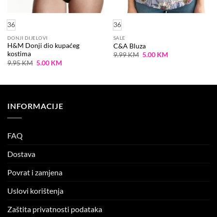
36
36
DONJI DIJELOVI
SALE
H&M Donji dio kupaćeg
C&A Bluza
kostima
Original
Current
9.99
KM
5.00
KM
price
price
Original
Current
9.95
KM
5.00
KM
was:
is:
price
price
9.99 KM.
5.00 KM.
was:
is:
9.95 KM.
5.00 KM.
INFORMACIJE
FAQ
Dostava
Povrat i zamjena
Uslovi korištenja
Zaštita privatnosti podataka