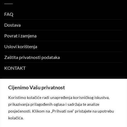
FAQ
Dostava
Povrat i zamjena
Uslovi korištenja
Zaštita privatnosti podataka
KONTAKT
MOJ NALOG
Cijenimo Vašu privatnost
Koristimo kolačiće radi unapređenja korisničkog iskustva,
Moj nalog
prikazivanja prilagođenih oglasa i sadržaja te analize
posjećenosti. Klikom na „Prihvati sve“ pristajete na upotrebu
Moje narudžbe
kolačića.
Lista želja