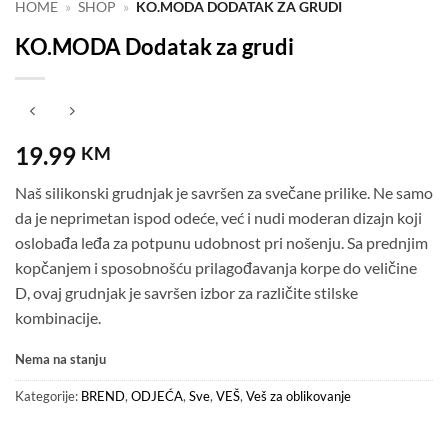
HOME
»
SHOP
»
KO.MODA DODATAK ZA GRUDI
KO.MODA Dodatak za grudi
19.99
KM
Naš silikonski grudnjak je savršen za svečane prilike. Ne samo
da je neprimetan ispod odeće, već i nudi moderan dizajn koji
oslobađa leđa za potpunu udobnost pri nošenju. Sa prednjim
kopčanjem i sposobnošću prilagođavanja korpe do veličine
D, ovaj grudnjak je savršen izbor za različite stilske
kombinacije.
Nema na stanju
Kategorije:
BREND
,
ODJEĆA
,
Sve
,
VEŠ
,
Veš za oblikovanje