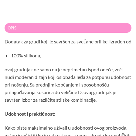
OPIS
Dodatak za grudi koji je savršen za svečane prilike. Izrađen od
100% silikona,
ovaj grudnjak ne samo da je neprimetan ispod odeće, već i
nudi moderan dizajn koji oslobađa leđa za potpunu udobnost
pri nošenju. Sa prednjim kopčanjem i sposobnošću
prilagođavanja košarica do veličine D, ovaj grudnjak je
savršen izbor za različite stilske kombinacije.
Udobnost i praktičnost:
Kako biste maksimalno uživali u udobnosti ovog proizvoda,
važno je očistiti kožu od parfema, krema i drugih kozmetičkih