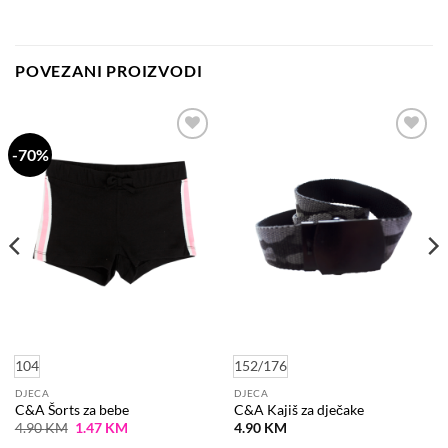
POVEZANI PROIZVODI
-70%
Dodaj
Dodaj
na
na
listu
listu
želja
želja
104
152/176
DJECA
DJECA
C&A Šorts za bebe
C&A Kajiš za dječake
Original
Current
4.90
KM
1.47
KM
4.90
KM
price
price