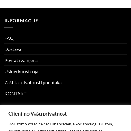
was:
is:
4.90 KM.
1.47 KM.
INFORMACIJE
FAQ
Dostava
Povrat i zamjena
Uslovi korištenja
Zaštita privatnosti podataka
KONTAKT
MOJ NALOG
Cijenimo Vašu privatnost
Koristimo kolačiće radi unapređenja korisničkog iskustva,
Moj nalog
prikazivanja prilagođenih oglasa i sadržaja te analize