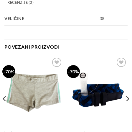
RECENZIJE (0)
VELIČINE
38
POVEZANI PROIZVODI
-70%
-70%
Dodaj
Dodaj
na
na
listu
listu
želja
želja