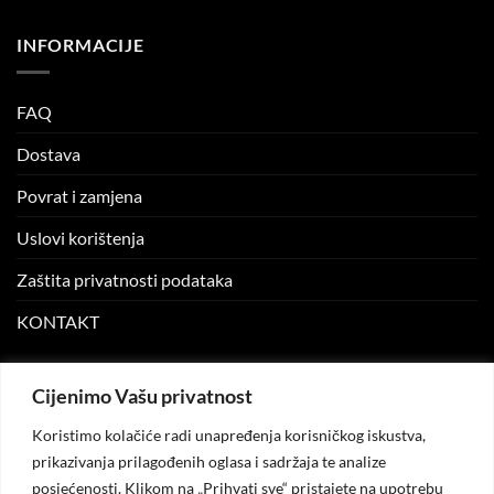
INFORMACIJE
FAQ
Dostava
Povrat i zamjena
Uslovi korištenja
Zaštita privatnosti podataka
KONTAKT
MOJ NALOG
Cijenimo Vašu privatnost
Koristimo kolačiće radi unapređenja korisničkog iskustva,
Moj nalog
prikazivanja prilagođenih oglasa i sadržaja te analize
posjećenosti. Klikom na „Prihvati sve“ pristajete na upotrebu
Moje narudžbe