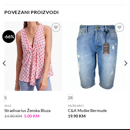
POVEZANI PROIZVODI
-66%
Dodaj
Dodaj
na
na
listu
listu
želja
želja
S
28
SALE
MUŠKARCI
Stradivarius Ženska Bluza
C&A Muške Bermude
Original
Current
14.90
KM
5.00
KM
19.90
KM
price
price
was:
is:
14.90 KM.
5.00 KM.