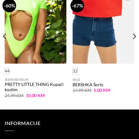
-60%
-67%
Dodaj
Dodaj
na
na
listu
listu
želja
želja
44
32
JEDNODIJELNI
SALE
PRETTY LITTLE THING Kupaći
BERSHKA Šorts
kostim
Original
Current
14.99
KM
5.00
KM
price
price
Original
Current
24.99
KM
10.00
KM
was:
is:
price
price
14.99 KM.
5.00 KM.
was:
is:
24.99 KM.
10.00 KM.
INFORMACIJE