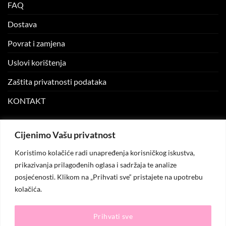
FAQ
Dostava
Povrat i zamjena
Uslovi korištenja
Zaštita privatnosti podataka
KONTAKT
MOJ NALOG
Cijenimo Vašu privatnost
Koristimo kolačiće radi unapređenja korisničkog iskustva,
Moj nalog
prikazivanja prilagođenih oglasa i sadržaja te analize
posjećenosti. Klikom na „Prihvati sve“ pristajete na upotrebu
Moje narudžbe
kolačića.
Lista želja
Prihvati sve