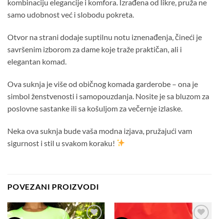
kombinaciju elegancije i komfora. Izrađena od likre, pruža ne
samo udobnost već i slobodu pokreta.
Otvor na strani dodaje suptilnu notu iznenađenja, čineći je
savršenim izborom za dame koje traže praktičan, ali i
elegantan komad.
Ova suknja je više od običnog komada garderobe – ona je
simbol ženstvenosti i samopouzdanja. Nosite je sa bluzom za
poslovne sastanke ili sa košuljom za večernje izlaske.
Neka ova suknja bude vaša modna izjava, pružajući vam
sigurnost i stil u svakom koraku!
POVEZANI PROIZVODI