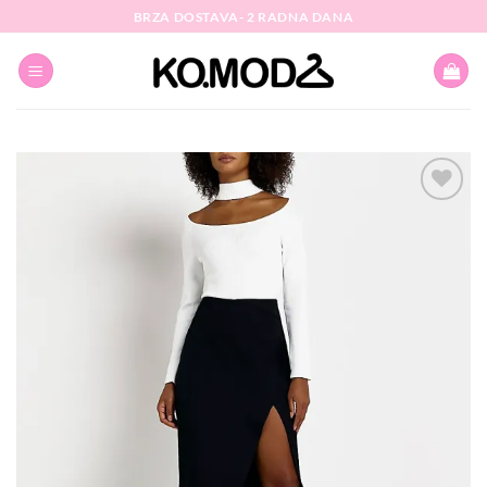
Skip
BRZA DOSTAVA- 2 RADNA DANA
to
content
Dodaj
na
listu
želja