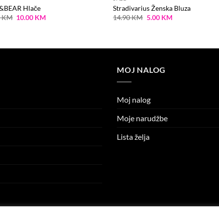
&BEAR Hlače
Stradivarius Ženska Bluza
Original
Current
Original
Current
9
KM
10.00
KM
14.90
KM
5.00
KM
price
price
price
price
was:
is:
was:
is:
19.99 KM.
10.00 KM.
14.90 KM.
5.00 KM.
MOJ NALOG
Moj nalog
Moje narudžbe
Lista želja