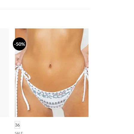
-50%
daj
Dodaj
a
na
stu
listu
lja
želja
36
SALE