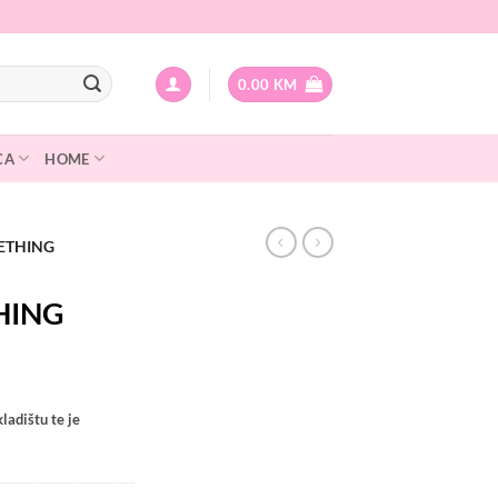
0.00
KM
CA
HOME
LETHING
HING
ladištu te je