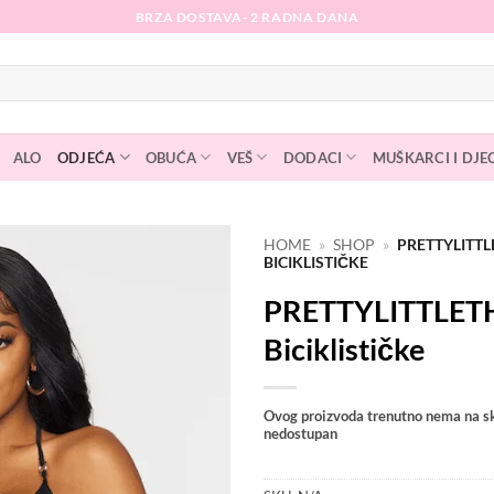
BRZA DOSTAVA- 2 RADNA DANA
ALO
ODJEĆA
OBUĆA
VEŠ
DODACI
MUŠKARCI I DJE
HOME
»
SHOP
»
PRETTYLITT
BICIKLISTIČKE
Dodaj
PRETTYLITTLET
na
listu
Biciklističke
želja
Ovog proizvoda trenutno nema na sk
nedostupan