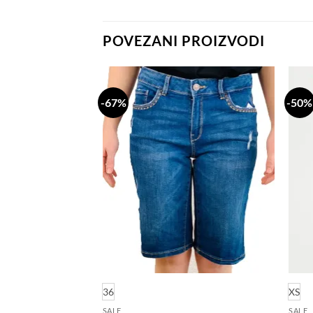
POVEZANI PROIZVODI
-67%
-50%
Dodaj
Dodaj
na
na
listu
listu
želja
želja
36
XS
SALE
SALE