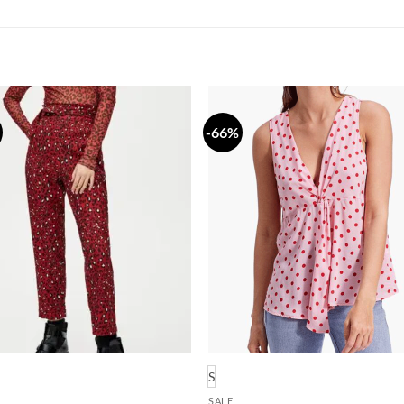
-66%
Dodaj
Do
na
n
listu
li
želja
že
S
SALE