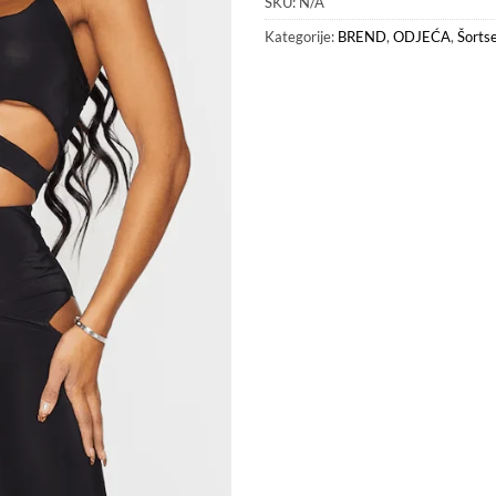
SKU:
N/A
Kategorije:
BREND
,
ODJEĆA
,
Šorts