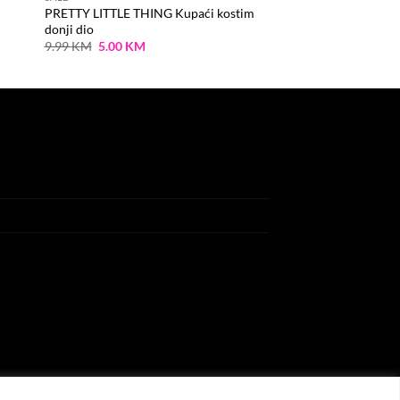
PRETTY LITTLE THING Kupaći kostim
donji dio
Original
Current
9.99
KM
5.00
KM
price
price
was:
is:
9.99 KM.
5.00 KM.