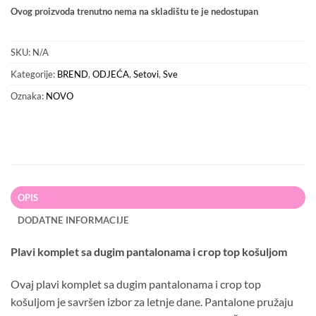
Ovog proizvoda trenutno nema na skladištu te je nedostupan
SKU:
N/A
Kategorije:
BREND
,
ODJEĆA
,
Setovi
,
Sve
Oznaka:
NOVO
OPIS
DODATNE INFORMACIJE
Plavi komplet sa dugim pantalonama i crop top košuljom
Ovaj plavi komplet sa dugim pantalonama i crop top
košuljom je savršen izbor za letnje dane. Pantalone pružaju