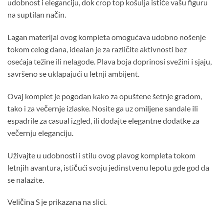
udobnost i eleganciju, dok crop top košulja ističe vašu figuru
na suptilan način.
Lagan materijal ovog kompleta omogućava udobno nošenje
tokom celog dana, idealan je za različite aktivnosti bez
osećaja težine ili nelagode. Plava boja doprinosi svežini i sjaju,
savršeno se uklapajući u letnji ambijent.
Ovaj komplet je pogodan kako za opuštene šetnje gradom,
tako i za večernje izlaske. Nosite ga uz omiljene sandale ili
espadrile za casual izgled, ili dodajte elegantne dodatke za
večernju eleganciju.
Uživajte u udobnosti i stilu ovog plavog kompleta tokom
letnjih avantura, ističući svoju jedinstvenu lepotu gde god da
se nalazite.
Veličina S je prikazana na slici.