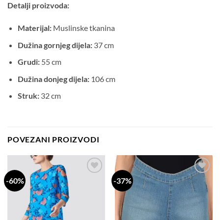
Detalji proizvoda:
Materijal:
Muslinske tkanina
Dužina gornjeg dijela:
37 cm
Grudi:
55 cm
Dužina donjeg dijela:
106 cm
Struk:
32 cm
POVEZANI PROIZVODI
-60%
-37%
Dodaj
Dodaj
na
na
listu
listu
želja
želja