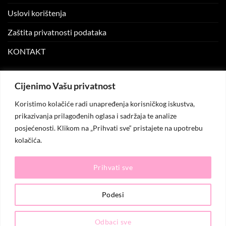
Uslovi korištenja
Zaštita privatnosti podataka
KONTAKT
MOJ NALOG
Cijenimo Vašu privatnost
Koristimo kolačiće radi unapređenja korisničkog iskustva,
Moj nalog
prikazivanja prilagođenih oglasa i sadržaja te analize
posjećenosti. Klikom na „Prihvati sve“ pristajete na upotrebu
Moje narudžbe
kolačića.
Lista želja
Prihvati sve
© 2026
KO.MODA
. Sva prava zadržana.
Podesi
Odbaci sve