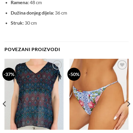
Ramena:
48 cm
Dužina donjeg dijela:
36 cm
Struk:
30 cm
POVEZANI PROIZVODI
-37%
-50%
Dodaj
Dodaj
na
na
listu
listu
želja
želja