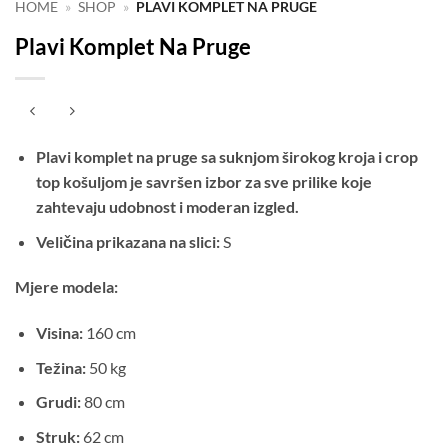
HOME
»
SHOP
»
PLAVI KOMPLET NA PRUGE
Plavi Komplet Na Pruge
Plavi komplet na pruge sa suknjom širokog kroja i crop
top košuljom je savršen izbor za sve prilike koje
zahtevaju udobnost i moderan izgled.
Veličina prikazana na slici:
S
Mjere modela:
Visina:
160 cm
Težina:
50 kg
Grudi:
80 cm
Struk:
62 cm