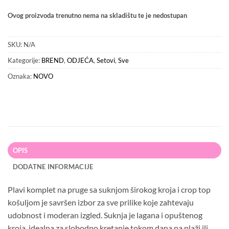
Ovog proizvoda trenutno nema na skladištu te je nedostupan
SKU:
N/A
Kategorije:
BREND
,
ODJEĆA
,
Setovi
,
Sve
Oznaka:
NOVO
OPIS
DODATNE INFORMACIJE
Plavi komplet na pruge sa suknjom širokog kroja i crop top
košuljom je savršen izbor za sve prilike koje zahtevaju
udobnost i moderan izgled. Suknja je lagana i opuštenog
kroja, idealna za slobodno kretanje tokom dana na plaži ili