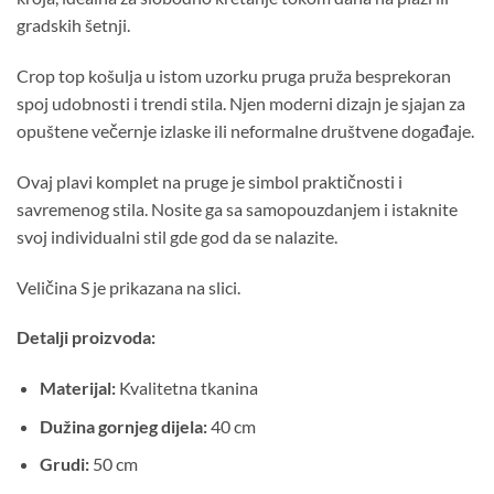
gradskih šetnji.
Crop top košulja u istom uzorku pruga pruža besprekoran
spoj udobnosti i trendi stila. Njen moderni dizajn je sjajan za
opuštene večernje izlaske ili neformalne društvene događaje.
Ovaj plavi komplet na pruge je simbol praktičnosti i
savremenog stila. Nosite ga sa samopouzdanjem i istaknite
svoj individualni stil gde god da se nalazite.
Veličina S je prikazana na slici.
Detalji proizvoda:
Materijal:
Kvalitetna tkanina
Dužina gornjeg dijela:
40 cm
Grudi:
50 cm