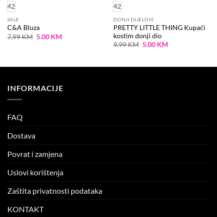
42
42
SALE
DONJI DIJELOVI
PRETTY LITTLE THING Kupaći
C&A Bluza
kostim donji dio
Original
Current
7.99
KM
5.00
KM
price
price
Original
Current
9.99
KM
5.00
KM
was:
is:
price
price
7.99 KM.
5.00 KM.
was:
is:
9.99 KM.
5.00 KM.
INFORMACIJE
FAQ
Dostava
Povrat i zamjena
Uslovi korištenja
Zaštita privatnosti podataka
KONTAKT