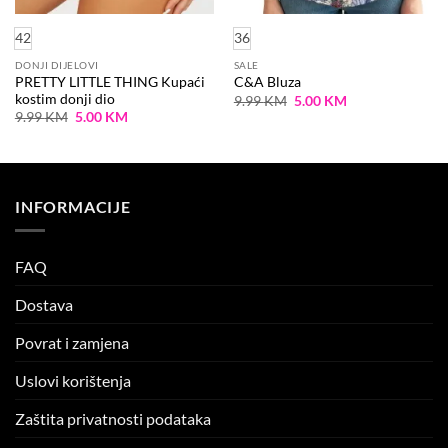
42
36
DONJI DIJELOVI
SALE
PRETTY LITTLE THING Kupaći
C&A Bluza
kostim donji dio
Original
Current
9.99
KM
5.00
KM
price
price
Original
Current
9.99
KM
5.00
KM
was:
is:
price
price
9.99 KM.
5.00 KM.
was:
is:
9.99 KM.
5.00 KM.
INFORMACIJE
FAQ
Dostava
Povrat i zamjena
Uslovi korištenja
Zaštita privatnosti podataka