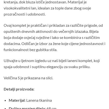
kretanja, dok bluza ističe jednostavan. Materijal je
visokokvalitetni lan, idealan za tople dane zbog svoje
prozračnosti i udobnosti.
Ovaj komplet je praktičan i prikladan za različite prigode, od
opuštenih dnevnih aktivnosti do večernjih izlazaka. Bijela
boja dodaje osjećaj svježine i lako se kombinira s različitim
dodacima. Odličan je izbor za žene koje cijene jednostavnost i
funkcionalnost bez gubitka stila.
Uživajte u ljetnom izgledu uz naš bijeli laneni komplet, koji
spaja udobnost i suptilnu eleganciju za svaku priliku.
Veličina S je prikazana na slici.
Detalji proizvoda:
Materijal:
Lanena tkanina
Dužina gornjeg dijela:
68 cm