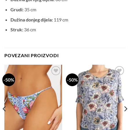
Grudi:
35 cm
Dužina donjeg dijela:
119 cm
Struk:
36 cm
POVEZANI PROIZVODI
-50%
-50%
Dodaj
Dodaj
na
na
listu
listu
želja
želja