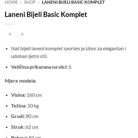
HOME
»
SHOP
»
LANENI BIJELI BASIC KOMPLET
Laneni Bijeli Basic Komplet
Naš bijeli laneni komplet savršen je izbor za elegantan i
udoban ljetni stil.
Veličina prikazana na slici:
S
Mjere modela:
Visina:
160 cm
Težina:
50 kg
Grudi:
80 cm
Struk:
62 cm
Bokovi:
94 cm