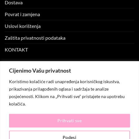
Dostava
Povrat i zamjena
Uslovi korištenja
Zaštita privatnosti podataka
KONTAKT
MOJ NALOG
Cijenimo Vašu privatnost
Koristimo kolačiće radi unapređenja korisničkog iskustva,
Moj nalog
prikazivanja prilagođenih oglasa i sadržaja te analize
posjećenosti. Klikom na „Prihvati sve“ pristajete na upotrebu
Moje narudžbe
kolačića.
Lista želja
Prihvati sve
© 2026
KO.MODA
. Sva prava zadržana.
Podesi