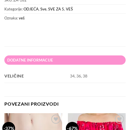
SKU:
ZA-182
Kategorije:
ODJEĆA
,
Sve
,
SVE ZA 5
,
VEŠ
Oznaka:
veš
DODATNE INFORMACIJE
VELIČINE
34, 36, 38
POVEZANI PROIZVODI
-37%
-67%
Dodaj
Dodaj