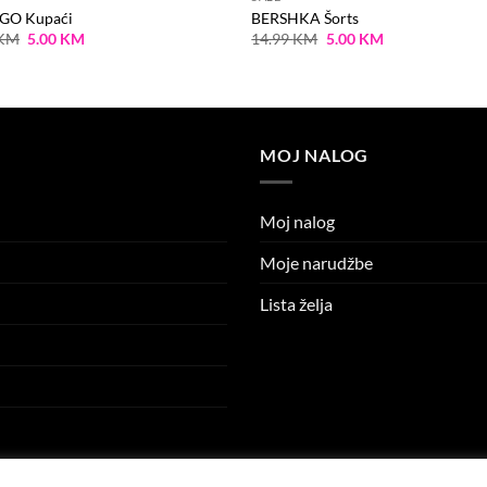
O Kupaći
BERSHKA Šorts
Original
Current
Original
Current
KM
5.00
KM
14.99
KM
5.00
KM
price
price
price
price
was:
is:
was:
is:
7.95 KM.
5.00 KM.
14.99 KM.
5.00 KM.
MOJ NALOG
Moj nalog
Moje narudžbe
Lista želja