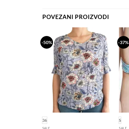
POVEZANI PROIZVODI
-50%
-37%
Dodaj
Dodaj
na
na
listu
listu
želja
želja
36
S
SALE
SALE