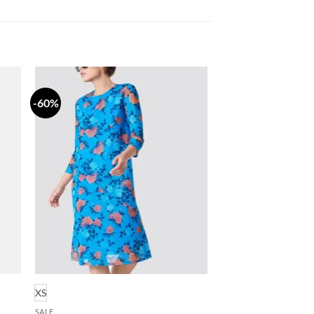
-60%
daj
Dodaj
a
na
stu
listu
lja
želja
XS
SALE