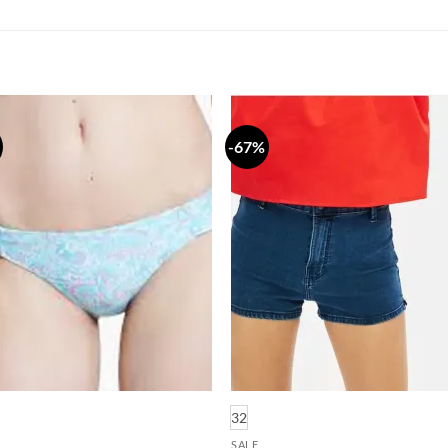
-67%
Dodaj
Do
na
n
listu
li
želja
že
32
SALE