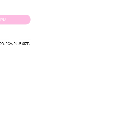
.
.00 KM.
ličina
RPU
ODJEĆA
,
PLUS SIZE
,