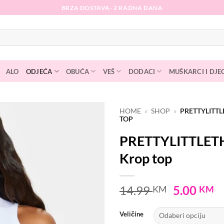
BRZA DOSTAVA- 2 RADNA DANA
ALO
ODJEĆA
OBUĆA
VEŠ
DODACI
MUŠKARCI I DJE
HOME
»
SHOP
»
PRETTYLITT
TOP
Dodaj
PRETTYLITTLET
na
listu
Krop top
želja
Original
C
14.99
5.00
KM
KM
price
p
was:
is
Veličine