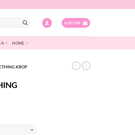
0.00
KM
CA
HOME
LETHING KROP
HING
urrent
rice
: