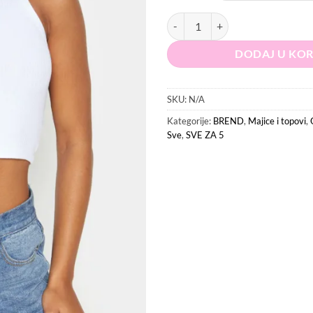
14.99 KM
5
PRETTYLITTLETHING Krop top ko
DODAJ U KO
SKU:
N/A
Kategorije:
BREND
,
Majice i topovi
,
Sve
,
SVE ZA 5