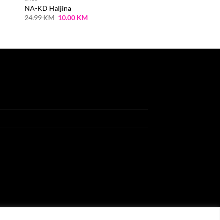
NA-KD Haljina
Original
Current
24.99
KM
10.00
KM
price
price
was:
is:
24.99 KM.
10.00 KM.