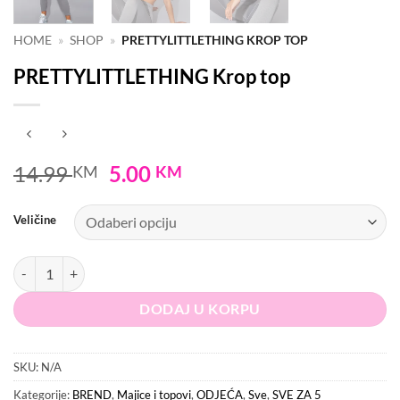
HOME
»
SHOP
»
PRETTYLITTLETHING KROP TOP
PRETTYLITTLETHING Krop top
Original
Current
14.99
5.00
KM
KM
price
price
was:
is:
Veličine
14.99 KM.
5.00 KM.
PRETTYLITTLETHING Krop top količina
DODAJ U KORPU
SKU:
N/A
Kategorije:
BREND
,
Majice i topovi
,
ODJEĆA
,
Sve
,
SVE ZA 5