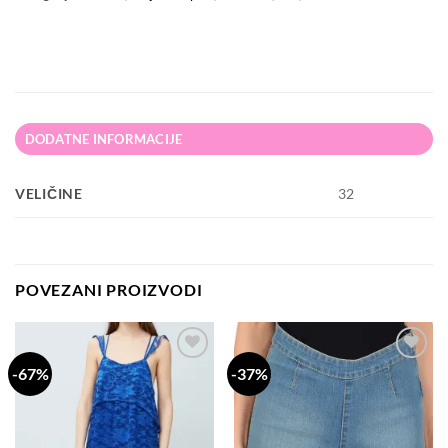
DODATNE INFORMACIJE
VELIČINE
32
POVEZANI PROIZVODI
-67%
-37%
Dodaj
Dodaj
na
na
listu
listu
želja
želja