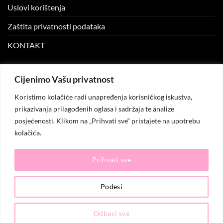
Uslovi korištenja
Zaštita privatnosti podataka
KONTAKT
MOJ NALOG
Cijenimo Vašu privatnost
Koristimo kolačiće radi unapređenja korisničkog iskustva,
Moj nalog
prikazivanja prilagođenih oglasa i sadržaja te analize
posjećenosti. Klikom na „Prihvati sve“ pristajete na upotrebu
Moje narudžbe
kolačića.
Lista želja
Prihvati sve
© 2026
KO.MODA
. Sva prava zadržana.
Podesi
Odbaci sve