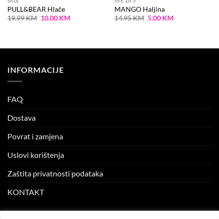
SALE
SVE ZA 5
PULL&BEAR Hlače
MANGO Haljina
Original
Current
Original
Current
19.99
KM
10.00
KM
14.95
KM
5.00
KM
price
price
price
price
was:
is:
was:
is:
19.99 KM.
10.00 KM.
14.95 KM.
5.00 KM.
INFORMACIJE
FAQ
Dostava
Povrat i zamjena
Uslovi korištenja
Zaštita privatnosti podataka
KONTAKT
MOJ NALOG