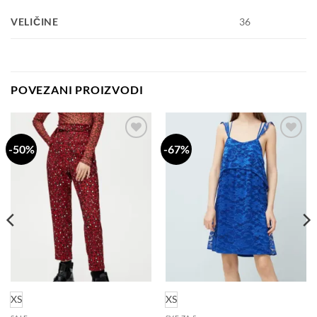
VELIČINE
36
POVEZANI PROIZVODI
-50%
-67%
Dodaj
Dodaj
na
na
listu
listu
želja
želja
XS
XS