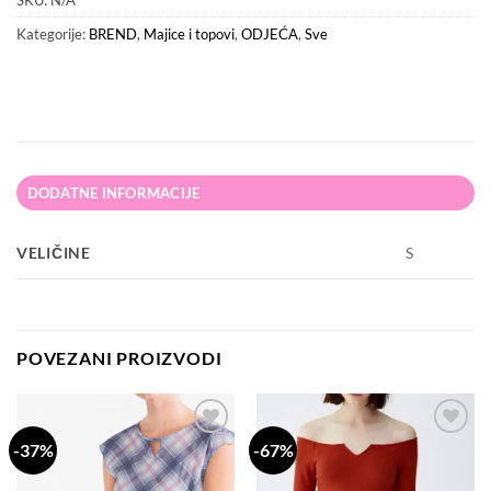
SKU:
N/A
Kategorije:
BREND
,
Majice i topovi
,
ODJEĆA
,
Sve
DODATNE INFORMACIJE
VELIČINE
S
POVEZANI PROIZVODI
-37%
-67%
Dodaj
Dodaj
na
na
listu
listu