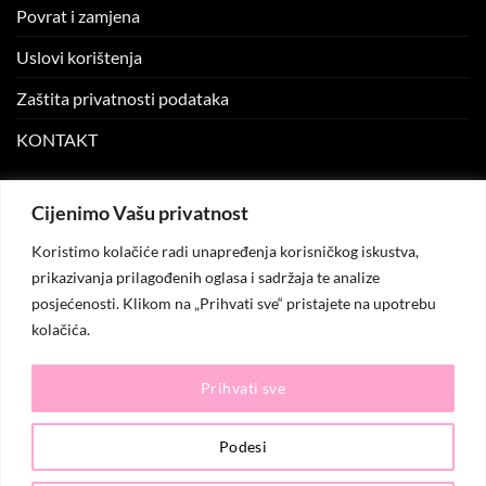
Povrat i zamjena
Uslovi korištenja
Zaštita privatnosti podataka
KONTAKT
MOJ NALOG
Cijenimo Vašu privatnost
Koristimo kolačiće radi unapređenja korisničkog iskustva,
Moj nalog
prikazivanja prilagođenih oglasa i sadržaja te analize
posjećenosti. Klikom na „Prihvati sve“ pristajete na upotrebu
Moje narudžbe
kolačića.
Lista želja
Prihvati sve
© 2026
KO.MODA
. Sva prava zadržana.
Podesi