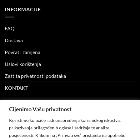
INFORMACIJE
FAQ
Dostava
Povrat i zamjena
Uslovi korištenja
Zaštita privatnosti podataka
KONTAKT
MOJ NALOG
Cijenimo Vašu privatnost
Koristimo kolačiće radi unapređenja korisničkog iskustva,
Moj nalog
prikazivanja prilagođenih oglasa i sadržaja te analize
posjećenosti. Klikom na „Prihvati sve“ pristajete na upotrebu
Moje narudžbe