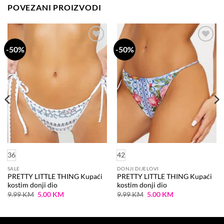
POVEZANI PROIZVODI
-50%
-50%
Dodaj
Dodaj
na
na
listu
listu
želja
želja
36
42
SALE
DONJI DIJELOVI
PRETTY LITTLE THING Kupaći
PRETTY LITTLE THING Kupaći
kostim donji dio
kostim donji dio
Original
Current
Original
Current
9.99
KM
5.00
KM
9.99
KM
5.00
KM
price
price
price
price
was:
is:
was:
is:
9.99 KM.
5.00 KM.
9.99 KM.
5.00 KM.