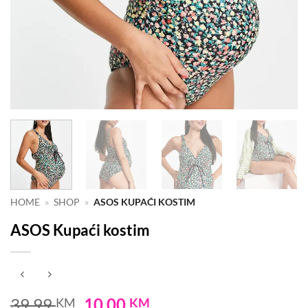
HOME
»
SHOP
»
ASOS KUPAĆI KOSTIM
ASOS Kupaći kostim
Original
Current
39.99
10.00
KM
KM