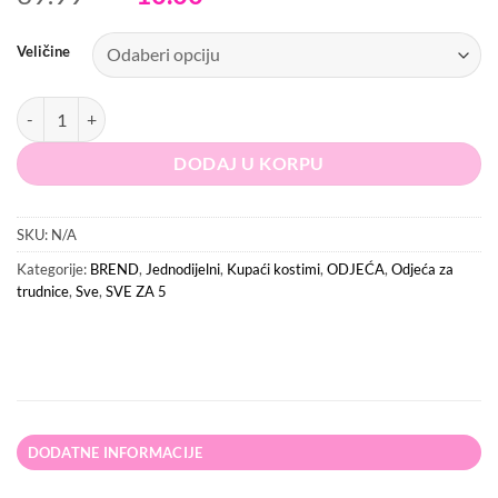
price
price
was:
is:
Veličine
39.99 KM.
10.00 KM.
ASOS Kupaći kostim količina
DODAJ U KORPU
SKU:
N/A
Kategorije:
BREND
,
Jednodijelni
,
Kupaći kostimi
,
ODJEĆA
,
Odjeća za
trudnice
,
Sve
,
SVE ZA 5
DODATNE INFORMACIJE