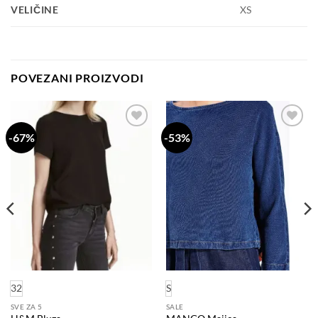
VELIČINE
XS
POVEZANI PROIZVODI
-67%
-53%
Dodaj
Dodaj
na
na
listu
listu
želja
želja
32
S
SVE ZA 5
SALE