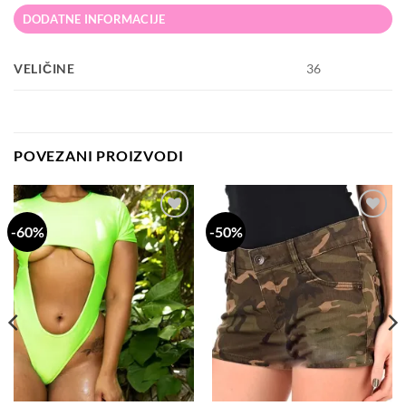
DODATNE INFORMACIJE
VELIČINE
36
POVEZANI PROIZVODI
-60%
-50%
Dodaj
Dodaj
na
na
listu
listu
želja
želja