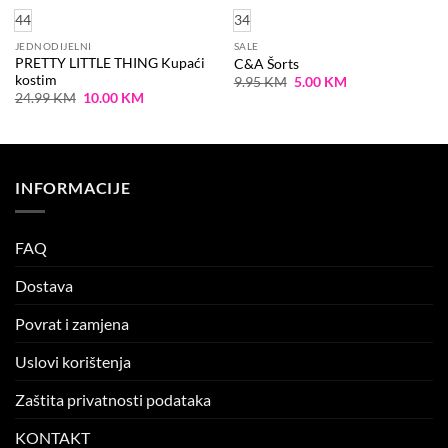
44
34
JEDNODIJELNI
SALE
PRETTY LITTLE THING Kupaći
C&A Šorts
kostim
Original
Current
9.95
KM
5.00
KM
price
price
Original
Current
24.99
KM
10.00
KM
was:
is:
price
price
9.95 KM.
5.00 KM.
was:
is:
24.99 KM.
10.00 KM.
INFORMACIJE
FAQ
Dostava
Povrat i zamjena
Uslovi korištenja
Zaštita privatnosti podataka
KONTAKT