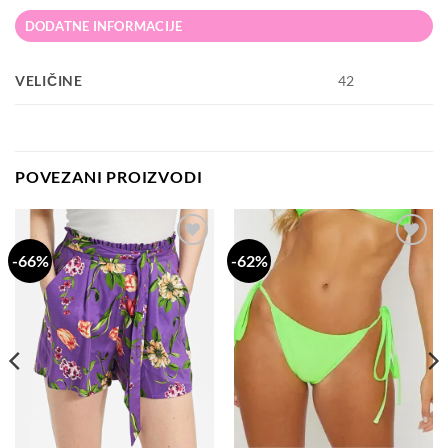
DODATNE INFORMACIJE
VELIČINE
42
POVEZANI PROIZVODI
-66%
-62%
Dodaj
Dodaj
na
na
listu
listu
želja
želja