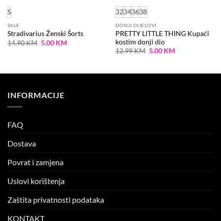
S
32
34
36
38
SALE
DONJI DIJELOVI
PRETTY LITTLE THING Kupaći
Stradivarius Ženski Šorts
kostim donji dio
Original
Current
14.90
KM
5.00
KM
price
price
Original
Current
12.99
KM
5.00
KM
was:
is:
price
price
14.90 KM.
5.00 KM.
was:
is:
12.99 KM.
5.00 KM.
INFORMACIJE
FAQ
Dostava
Povrat i zamjena
Uslovi korištenja
Zaštita privatnosti podataka
KONTAKT