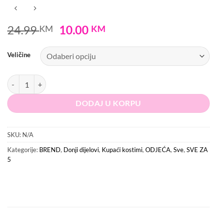
Original
Current
24.99
10.00
KM
KM
price
price
was:
is:
Veličine
24.99 KM.
10.00 KM.
TOPSHOP Donji dio kupaćeg kostima količina
DODAJ U KORPU
SKU:
N/A
Kategorije:
BREND
,
Donji dijelovi
,
Kupaći kostimi
,
ODJEĆA
,
Sve
,
SVE ZA
5