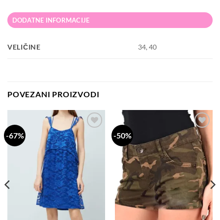
DODATNE INFORMACIJE
VELIČINE
34, 40
POVEZANI PROIZVODI
-67%
-50%
Dodaj
Dodaj
na
na
listu
listu
želja
želja