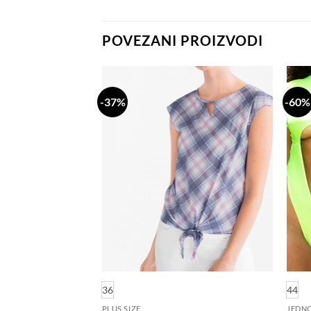
POVEZANI PROIZVODI
-37%
-60%
Dodaj
Dodaj
na
na
listu
listu
želja
želja
36
44
PLUS SIZE
JEDNO