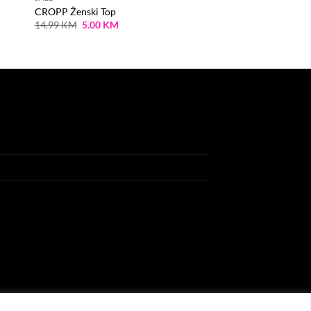
CROPP Ženski Top
Original
Current
14.99
KM
5.00
KM
price
price
was:
is:
14.99 KM.
5.00 KM.