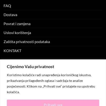
FAQ
Dostava
Povrat i zamjena
Uslovi korištenja
Zaštita privatnosti podataka
KONTAKT
MOJ NALOG
Cijenimo Vašu privatnost
Koristimo kolačiće radi unapređenja korisničkog iskustva,
Moj nalog
prikazivanja prilagođenih oglasa i sadržaja te analize
posjećenosti. Klikom na „Prihvati sve“ pristajete na upotrebu
Moje narudžbe
kolačića.
Lista želja
Prihvati sve