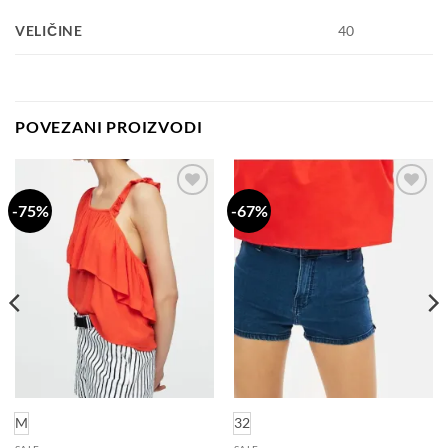
VELIČINE
40
POVEZANI PROIZVODI
-75%
-67%
Dodaj
Dodaj
na
na
listu
listu
želja
želja
M
32