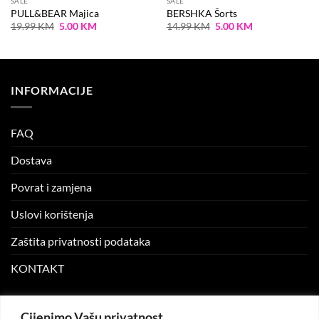
SALE
SALE
PULL&BEAR Majica
BERSHKA Šorts
Original
Current
Original
Current
19.99
KM
5.00
KM
14.99
KM
5.00
KM
price
price
price
price
was:
is:
was:
is:
19.99 KM.
5.00 KM.
14.99 KM.
5.00 KM.
INFORMACIJE
FAQ
Dostava
Povrat i zamjena
Uslovi korištenja
Zaštita privatnosti podataka
KONTAKT
MOJ NALOG
Cijenimo Vašu privatnost