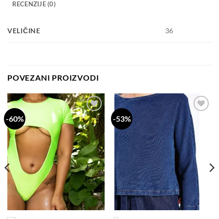
RECENZIJE (0)
VELIČINE
36
POVEZANI PROIZVODI
-60%
-53%
Dodaj
Dodaj
na
na
listu
listu
želja
želja