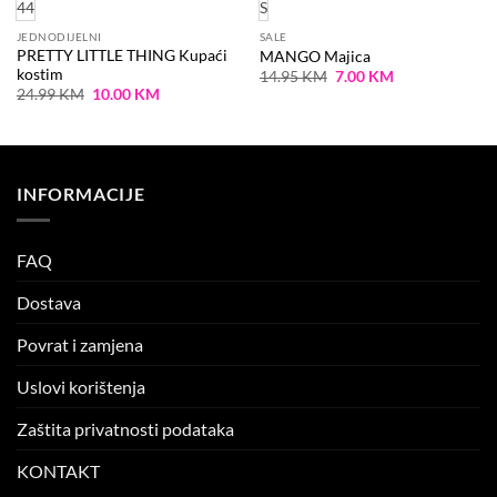
44
S
JEDNODIJELNI
SALE
PRETTY LITTLE THING Kupaći
MANGO Majica
kostim
Original
Current
14.95
KM
7.00
KM
price
price
Original
Current
24.99
KM
10.00
KM
was:
is:
price
price
14.95 KM.
7.00 KM.
was:
is:
24.99 KM.
10.00 KM.
INFORMACIJE
FAQ
Dostava
Povrat i zamjena
Uslovi korištenja
Zaštita privatnosti podataka
KONTAKT