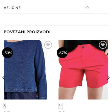
VELIČINE
40
POVEZANI PROIZVODI
-53%
-67%
Dodaj
Dodaj
na
na
listu
listu
želja
želja
S
34