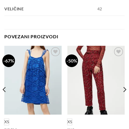
VELIČINE
42
POVEZANI PROIZVODI
-67%
-50%
Dodaj
Dodaj
na
na
listu
listu
želja
želja
XS
XS