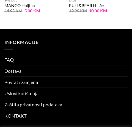
SVE ZA 5
SALE
MANGO Haljina
PULL&BEAR Hlače
Original
Current
Original
Current
14.95
KM
5.00
KM
19.99
KM
10.00
KM
price
price
price
price
was:
is:
was:
is:
14.95 KM.
5.00 KM.
19.99 KM.
10.00 KM.
INFORMACIJE
FAQ
Dostava
Povrat i zamjena
Uslovi korištenja
Zaštita privatnosti podataka
KONTAKT
MOJ NALOG