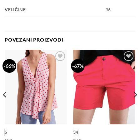
VELIČINE
36
POVEZANI PROIZVODI
-66%
-67%
Dodaj
Dodaj
na
na
listu
listu
želja
želja
S
34