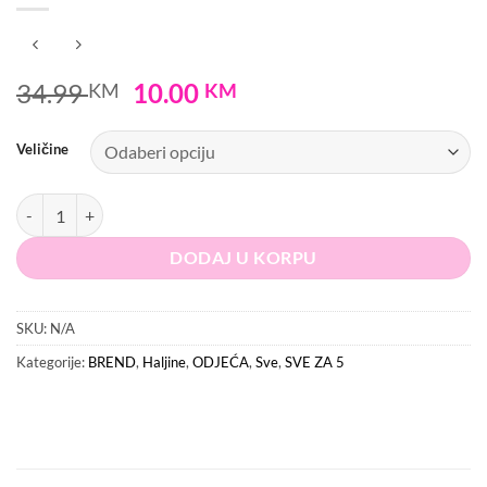
Original
Current
34.99
10.00
KM
KM
price
price
was:
is:
Veličine
34.99 KM.
10.00 KM.
ASOS Haljina količina
DODAJ U KORPU
SKU:
N/A
Kategorije:
BREND
,
Haljine
,
ODJEĆA
,
Sve
,
SVE ZA 5