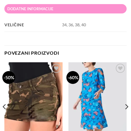
DODATNE INFORMACIJE
VELIČINE
34, 36, 38, 40
POVEZANI PROIZVODI
-50%
-60%
Dodaj
Dodaj
na
na
listu
listu
želja
želja