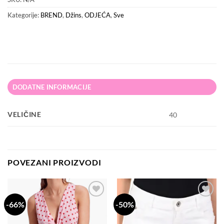
Kategorije:
BREND
,
Džins
,
ODJEĆA
,
Sve
DODATNE INFORMACIJE
VELIČINE
40
POVEZANI PROIZVODI
-66%
-50%
Dodaj
Dodaj
na
na
listu
listu