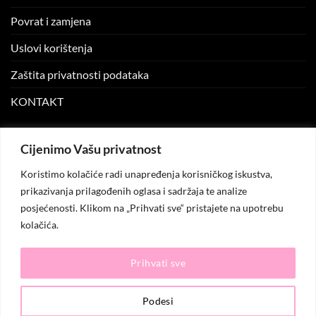
Povrat i zamjena
Uslovi korištenja
Zaštita privatnosti podataka
KONTAKT
MOJ NALOG
Cijenimo Vašu privatnost
Koristimo kolačiće radi unapređenja korisničkog iskustva,
Moj nalog
prikazivanja prilagođenih oglasa i sadržaja te analize
posjećenosti. Klikom na „Prihvati sve“ pristajete na upotrebu
Moje narudžbe
kolačića.
Lista želja
Prihvati sve
© 2026
KO.MODA
. Sva prava zadržana.
Podesi