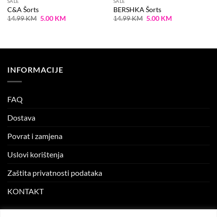
SALE
SALE
C&A Šorts
BERSHKA Šorts
Original
Current
Original
Current
14.99
KM
5.00
KM
14.99
KM
5.00
KM
price
price
price
price
was:
is:
was:
is:
14.99 KM.
5.00 KM.
14.99 KM.
5.00 KM.
INFORMACIJE
FAQ
Dostava
Povrat i zamjena
Uslovi korištenja
Zaštita privatnosti podataka
KONTAKT