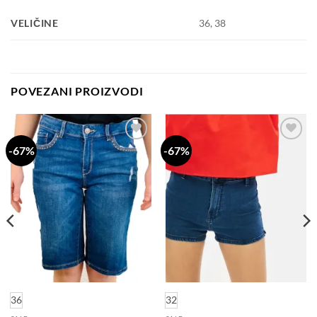
VELIČINE
36, 38
POVEZANI PROIZVODI
-67%
-67%
Dodaj
Dodaj
na
na
listu
listu
želja
želja
36
32