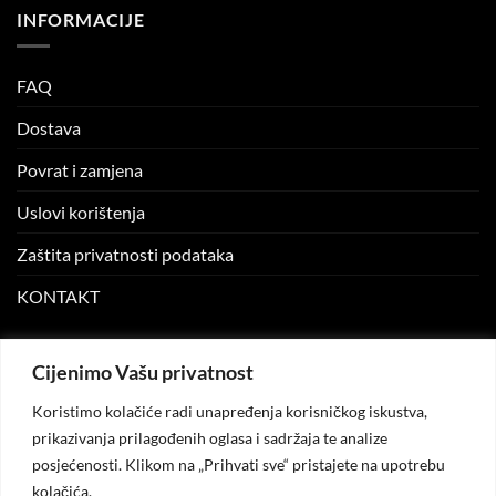
INFORMACIJE
FAQ
Dostava
Povrat i zamjena
Uslovi korištenja
Zaštita privatnosti podataka
KONTAKT
MOJ NALOG
Cijenimo Vašu privatnost
Koristimo kolačiće radi unapređenja korisničkog iskustva,
Moj nalog
prikazivanja prilagođenih oglasa i sadržaja te analize
posjećenosti. Klikom na „Prihvati sve“ pristajete na upotrebu
Moje narudžbe
kolačića.