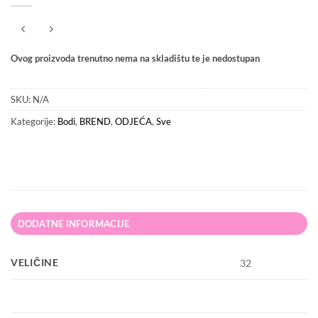
Ovog proizvoda trenutno nema na skladištu te je nedostupan
SKU:
N/A
Kategorije:
Bodi
,
BREND
,
ODJEĆA
,
Sve
DODATNE INFORMACIJE
VELIČINE
32