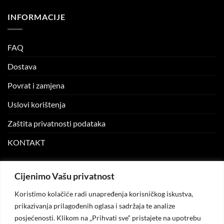
INFORMACIJE
FAQ
Dostava
Povrat i zamjena
Uslovi korištenja
Zaštita privatnosti podataka
KONTAKT
MOJ NALOG
Cijenimo Vašu privatnost
Koristimo kolačiće radi unapređenja korisničkog iskustva,
Moj nalog
prikazivanja prilagođenih oglasa i sadržaja te analize
posjećenosti. Klikom na „Prihvati sve“ pristajete na upotrebu
Moje narudžbe