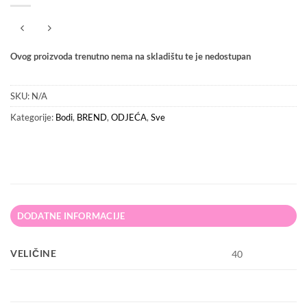
Ovog proizvoda trenutno nema na skladištu te je nedostupan
SKU:
N/A
Kategorije:
Bodi
,
BREND
,
ODJEĆA
,
Sve
DODATNE INFORMACIJE
VELIČINE
40