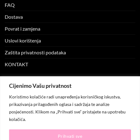
FAQ
Dostava
Povrat i zamjena
Uslovi korištenja
Zaštita privatnosti podataka
KONTAKT
MOJ NALOG
Cijenimo Vašu privatnost
Koristimo kolačiće radi unapređenja korisničkog iskustva,
Moj nalog
prikazivanja prilagođenih oglasa i sadržaja te analize
posjećenosti. Klikom na „Prihvati sve“ pristajete na upotrebu
Moje narudžbe
kolačića.
Lista želja
Prihvati sve