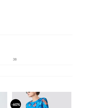
38
-60%
daj
Dodaj