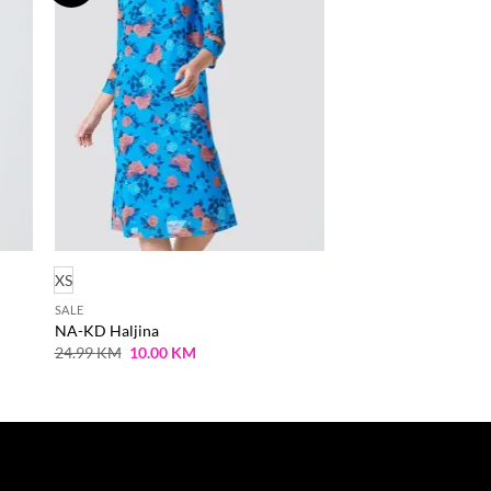
a
na
stu
listu
lja
želja
XS
SALE
NA-KD Haljina
Original
Current
24.99
KM
10.00
KM
price
price
was:
is:
24.99 KM.
10.00 KM.