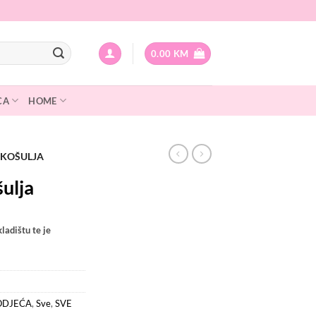
0.00
KM
CA
HOME
 KOŠULJA
ulja
ladištu te je
ODJEĆA
,
Sve
,
SVE