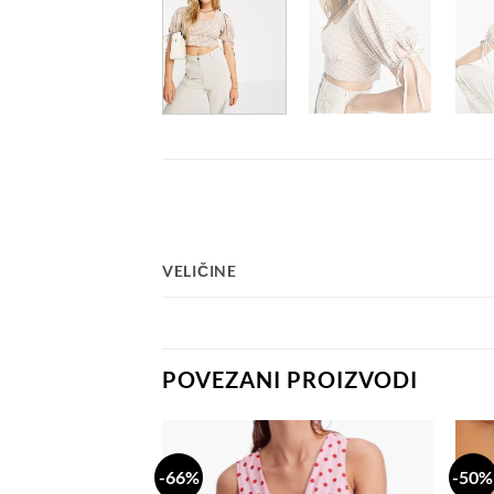
VELIČINE
POVEZANI PROIZVODI
-66%
-50%
Dodaj
Dodaj