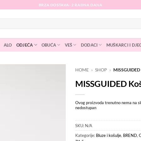
BRZA DOSTAVA- 2 RADNA DANA
ALO
ODJEĆA
OBUĆA
VEŠ
DODACI
MUŠKARCI I DJE
HOME
»
SHOP
»
MISSGUIDED
MISSGUIDED Koš
Dodaj
na
listu
želja
Ovog proizvoda trenutno nema na sk
nedostupan
SKU:
N/A
Kategorije:
Bluze i košulje
,
BREND
,