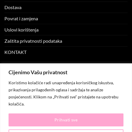
Dostava
Povrat i zamjena
Uslovi korištenja
Zaštita privatnosti podataka
KONTAKT
MOJ NALOG
Cijenimo Vašu privatnost
Koristimo kolačiće radi unapređenja korisničkog iskustva,
Moj nalog
prikazivanja prilagođenih oglasa i sadržaja te analize
posjećenosti. Klikom na „Prihvati sve“ pristajete na upotrebu
Moje narudžbe
kolačića.
Lista želja
Prihvati sve
© 2026
KO.MODA
. Sva prava zadržana.