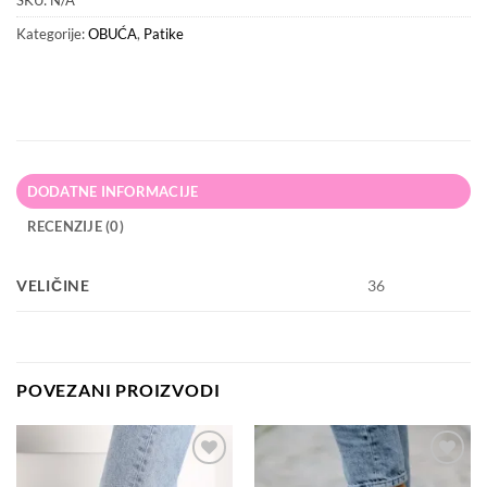
SKU:
N/A
Kategorije:
OBUĆA
,
Patike
DODATNE INFORMACIJE
RECENZIJE (0)
VELIČINE
36
POVEZANI PROIZVODI
Dodaj
Dodaj