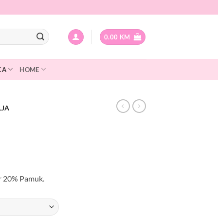
0.00
KM
CA
HOME
LJA
urrent
rice
er 20% Pamuk.
:
.
.00 KM.