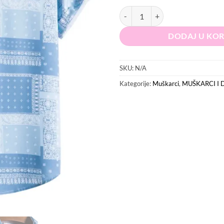
SHEIN Košulja količina
DODAJ U KO
SKU:
N/A
Kategorije:
Muškarci
,
MUŠKARCI I 