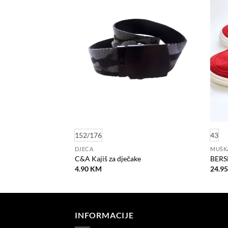
na
na
listu
listu
želja
želja
152/176
43
DJECA
MUŠK
ike
C&A Kajiš za dječake
BERS
4.90
KM
24.9
INFORMACIJE