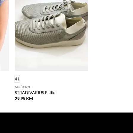
a
na
stu
listu
lja
želja
41
MUŠKARCI
STRADIVARIUS Patike
29.95
KM