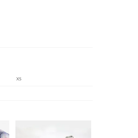
XS
daj
Dodaj