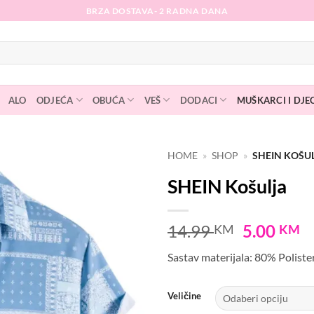
BRZA DOSTAVA- 2 RADNA DANA
ALO
ODJEĆA
OBUĆA
VEŠ
DODACI
MUŠKARCI I DJE
HOME
»
SHOP
»
SHEIN KOŠU
SHEIN Košulja
Dodaj
na
listu
Original
C
14.99
5.00
KM
KM
želja
price
p
Sastav materijala: 80% Polist
was:
is
14.99 KM
5
Veličine