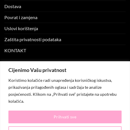
Dostava
Povrat i zamjena
Uslovi korištenja
Zaštita privatnosti podataka
KONTAKT
MOJ NALOG
Cijenimo Vašu privatnost
Koristimo kolačiće radi unapređenja korisničkog iskustva,
Moj nalog
prikazivanja prilagođenih oglasa i sadržaja te analize
posjećenosti. Klikom na „Prihvati sve“ pristajete na upotrebu
Moje narudžbe
kolačića.
Lista želja
Prihvati sve
© 2026
KO.MODA
. Sva prava zadržana.