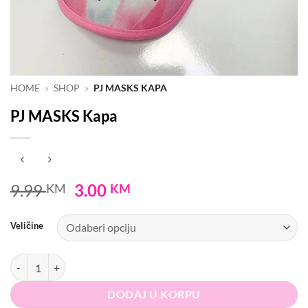
HOME
»
SHOP
»
PJ MASKS KAPA
PJ MASKS Kapa
Original
Current
9.99
3.00
KM
KM
price
price
was:
is:
Veličine
9.99 KM.
3.00 KM.
PJ MASKS Kapa količina
DODAJ U KORPU