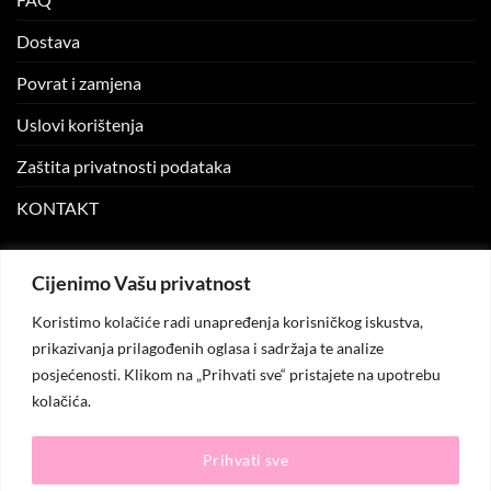
Dostava
Povrat i zamjena
Uslovi korištenja
Zaštita privatnosti podataka
KONTAKT
MOJ NALOG
Cijenimo Vašu privatnost
Koristimo kolačiće radi unapređenja korisničkog iskustva,
Moj nalog
prikazivanja prilagođenih oglasa i sadržaja te analize
posjećenosti. Klikom na „Prihvati sve“ pristajete na upotrebu
Moje narudžbe
kolačića.
Lista želja
Prihvati sve
© 2026
KO.MODA
. Sva prava zadržana.