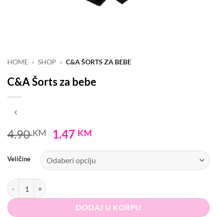
HOME
»
SHOP
»
C&A ŠORTS ZA BEBE
C&A Šorts za bebe
Original
Current
4.90
1.47
KM
KM
price
price
was:
is:
Veličine
4.90 KM.
1.47 KM.
C&A Šorts za bebe količina
DODAJ U KORPU