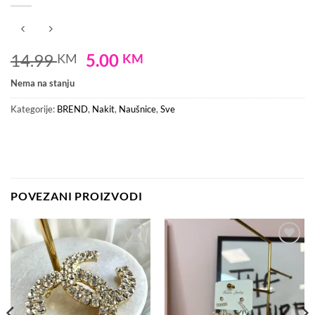
Original
Current
14.99
5.00
KM
KM
price
price
Nema na stanju
was:
is:
14.99 KM.
5.00 KM.
Kategorije:
BREND
,
Nakit
,
Naušnice
,
Sve
POVEZANI PROIZVODI
Dodaj
Dodaj
na
na
listu
listu
želja
želja