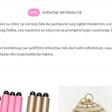
OPIS
DODATNE INFORMACIJE
en su izbor za sve koji žele da upotpune svoj izgled modernim, a
eg čelika, ove naušnice su otporne na promjene boje i rustiranje, 
ombinuju sa različitim stilovima, bilo da tražiš sofisticiran, casual
azan dio tvoje kolekcije nakita.
Dodaj
Do
na
n
listu
li
želja
že