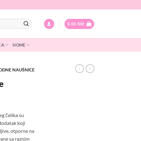
0.00
KM
CA
HOME
ODNE NAUŠNICE
e
g čelika su
dodatak koji
ljive, otporne na
vane sa raznim