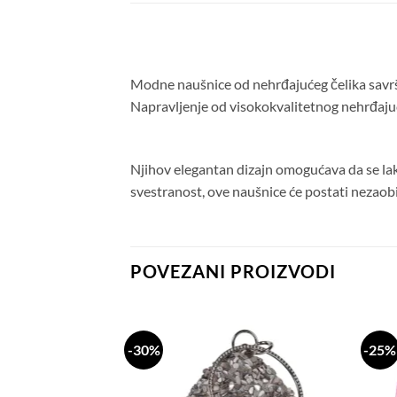
Modne naušnice od nehrđajućeg čelika savrš
Napravljenje od visokokvalitetnog nehrđajuć
Njihov elegantan dizajn omogućava da se lako k
svestranost, ove naušnice će postati nezaobil
POVEZANI PROIZVODI
-30%
-25%
Dodaj
Dodaj
na
na
listu
listu
želja
želja