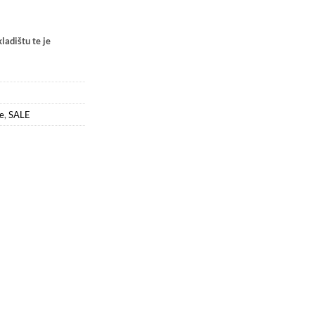
ladištu te je
e
,
SALE