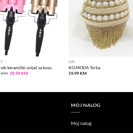
TY
SVE
ruki keramički uvijač za kosu
KO.MODA Torba
Original
Current
9
KM
29.99
KM
59.99
KM
price
price
was:
is:
39.99 KM.
29.99 KM.
MOJ NALOG
Moj nalog