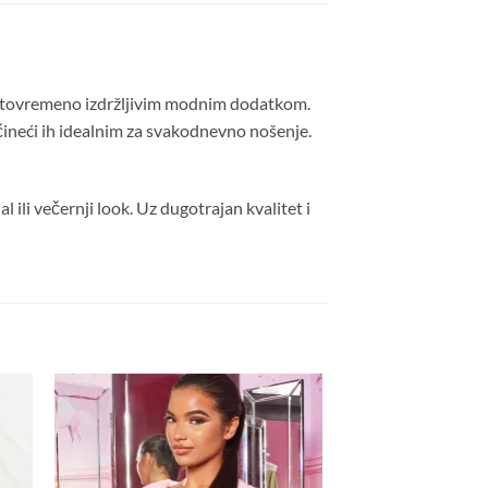
 istovremeno izdržljivim modnim dodatkom.
čineći ih idealnim za svakodnevno nošenje.
 ili večernji look. Uz dugotrajan kvalitet i
daj
Dodaj
a
na
stu
listu
lja
želja