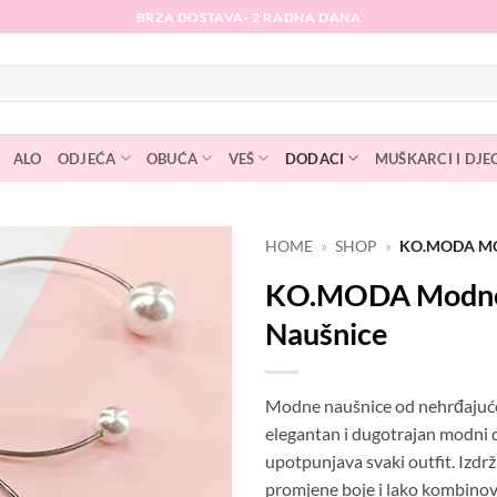
BRZA DOSTAVA- 2 RADNA DANA
ALO
ODJEĆA
OBUĆA
VEŠ
DODACI
MUŠKARCI I DJE
HOME
»
SHOP
»
KO.MODA M
KO.MODA Modn
Dodaj
na
Naušnice
listu
želja
Modne naušnice od nehrđajuće
elegantan i dugotrajan modni 
upotpunjava svaki outfit. Izdrž
promjene boje i lako kombino