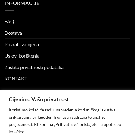
INFORMACIJE
FAQ
Dostava
Povrat i zamjena
Uslovi korištenja
Zaštita privatnosti podataka
KONTAKT
MOJ NALOG
Cijenimo Vašu privatnost
Koristimo kolačiće radi unapređenja korisničkog iskustva,
Moj nalog
prikazivanja prilagođenih oglasa i sadržaja te analize
posjećenosti. Klikom na „Prihvati sve“ pristajete na upotrebu
Moje narudžbe
kolačića.