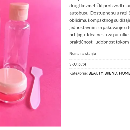
drugi kozmetički proizvodi u avi
autobusu. Dostupne su u različ
oblicima, kompaktnog su dizajn
jednostavnim za pakovanje u t
prtljagu. Idealne su za putnike 
praktičnost i udobnost tokom 
Nema na stanju
SKU:
put4
Kategorije:
BEAUTY
,
BREND
,
HOM