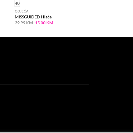
40
ODJEĆA
MISSGUIDED Hlače
Original
Current
39.99
KM
15.00
KM
price
price
was:
is:
39.99 KM.
15.00 KM.