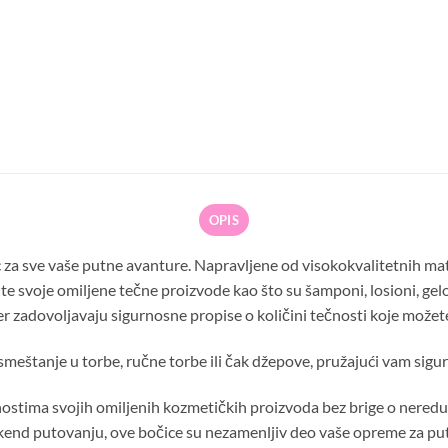
OPIS
ac za sve vaše putne avanture. Napravljene od visokokvalitetnih mat
 svoje omiljene tečne proizvode kao što su šamponi, losioni, gelov
r zadovoljavaju sigurnosne propise o količini tečnosti koje možete 
smeštanje u torbe, ručne torbe ili čak džepove, pružajući vam sigu
ostima svojih omiljenih kozmetičkih proizvoda bez brige o neredu 
end putovanju, ove bočice su nezamenljiv deo vaše opreme za puto