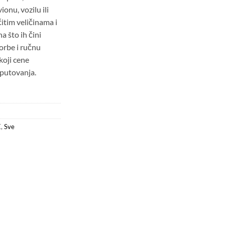
onu, vozilu ili
itim veličinama i
a što ih čini
orbe i ručnu
koji cene
putovanja.
E
,
Sve