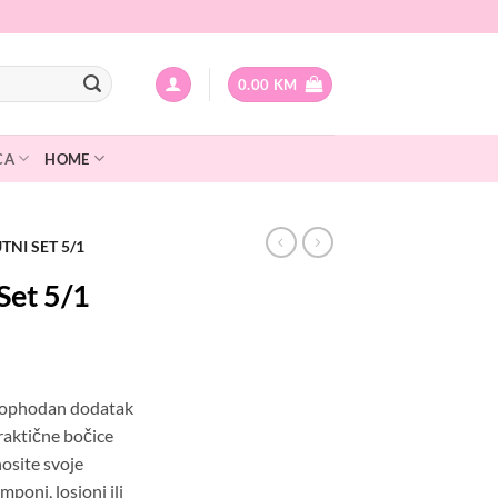
0.00
KM
CA
HOME
NI SET 5/1
et 5/1
neophodan dodatak
praktične bočice
osite svoje
poni, losioni ili