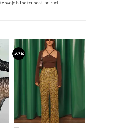
 svoje bitne tečnosti pri ruci.
-62%
daj
Dodaj
a
na
stu
listu
lja
želja