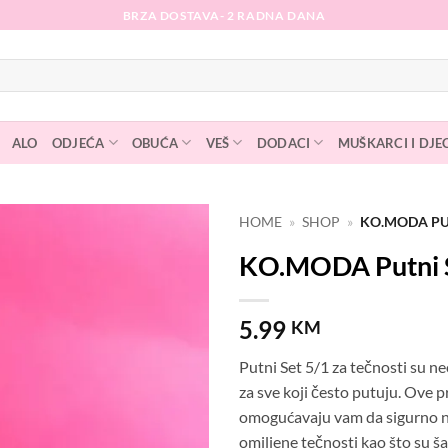
BRZA DOSTAVA- 2 RADNA DANA
ALO
ODJEĆA
OBUĆA
VEŠ
DODACI
MUŠKARCI I DJE
HOME
»
SHOP
»
KO.MODA PUT
KO.MODA Putni S
Dodaj
na
listu
5.99
KM
želja
Putni Set 5/1 za tečnosti su 
za sve koji često putuju. Ove 
omogućavaju vam da sigurno n
omiljene tečnosti kao što su šam