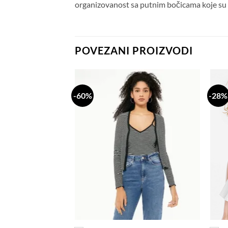
organizovanost sa putnim bočicama koje su os
POVEZANI PROIZVODI
-60%
-28%
Dodaj
Dodaj
na
na
listu
listu
želja
želja