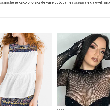
mišljene kako bi olakšale vaše putovanje i osigurale da uvek imate
Dodaj
Do
na
n
listu
li
želja
že