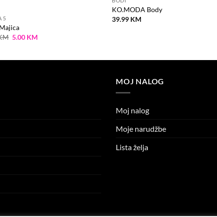
BODI
KO.MODA Body
39.99
KM
A 5
Majica
Original
Current
KM
5.00
KM
price
price
was:
is:
6.90 KM.
5.00 KM.
MOJ NALOG
Moj nalog
Moje narudžbe
Lista želja